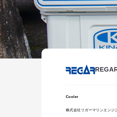
English
REGA
Cooler
株式会社リガーマリンエンジ