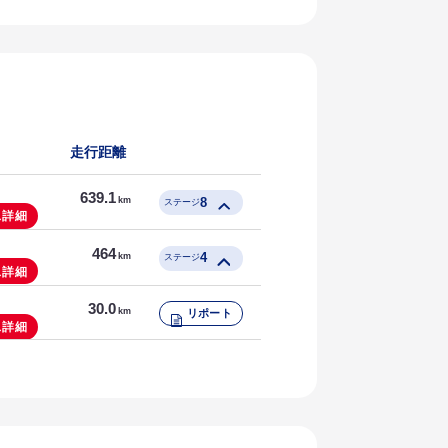
126.1
km
リポート
104.8
km
リポート
走行距離
116.2
km
リポート
639.1
8
km
ステージ
ス詳細
104.0
464
km
4
km
リポート
ステージ
ス詳細
107.5
104.3
30.0
km
km
km
リポート
リポート
リポート
ス詳細
62.1
107.7
km
km
リポート
リポート
120.9
126.7
km
km
リポート
リポート