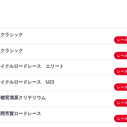
temo大鹿
南かえる橋周回
なべ
ドクラシック
F京都
レー
ドクラシック
レー
サイクルロードレース エリート
レー
イクルロードレース U23
レー
宇都宮清原クリテリウム
レー
真岡芳賀ロードレース
レー