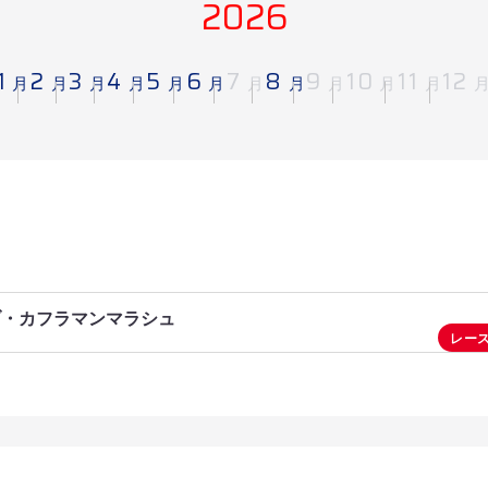
2026
1
2
3
4
5
6
7
8
9
10
11
12
月
月
月
月
月
月
月
月
月
月
月
ブ・カフラマンマラシュ
レー
イェシルギョジュ－カフラマンマラシュ
エシャブ・イ・ケフ－バシュコヌシュ