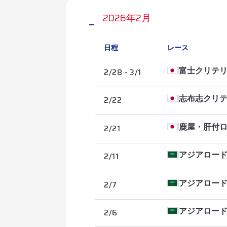
2026年2月
2026/3/17
第3ステージ・高
日程
レース
2026/3/16
第2ステージ・桃
2/28 - 3/1
富士クリテ
2026/3/15
第1ステージ・台
2/22
志布志クリ
2/21
鹿屋・肝付
2/11
アジアロー
2/7
アジアロー
2/6
アジアロー