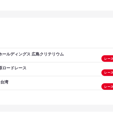
リモホールディングス 広島クリテリウム
レー
三原ロードレース
レー
・台湾
レー
福台九線
東六堆