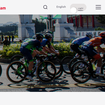
English
English
tory
Partners
Shop
Contact
Light
Light
Mode
Mode
検索
検索
新情報を見逃さないように、
お気に入り登録しよう！