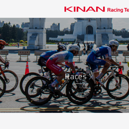
News
Races
Race Report
Rider
Team
His
お気に入り登録
推しライダーの最
Races
y