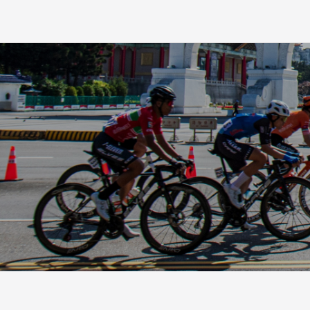
Top
News
Races
Race Report
Rider
Team
Histor
Partners
Shop
Contact