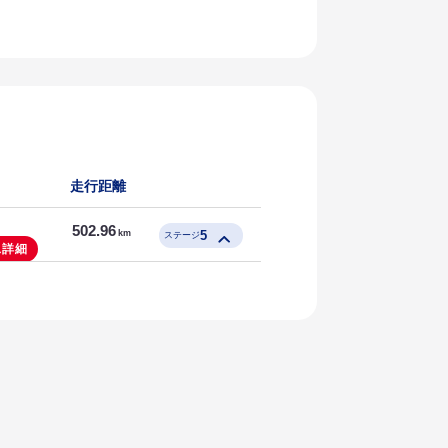
走行距離
502.96
5
km
ステージ
ス詳細
100.99
km
リポート
133.0
km
リポート
9.81
km
リポート