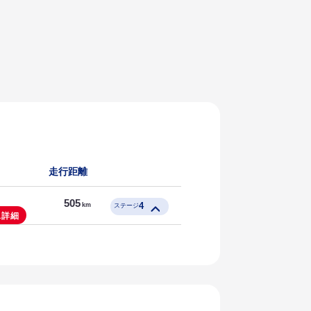
お気に入りのライダーを
月
登録しよう！
ライダー一覧
走行距離
505
4
km
ステージ
ス詳細
114
km
リポート
145
km
リポート