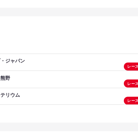
ブ・ジャパン
レー
・熊野
京
レー
リテリウム
MANO相模原
地半島
レー
ルガ銀行 富士山
野山岳
半 信州飯田
座川清流周回