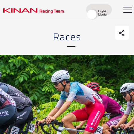
Light
Light
Mode
Mode
Races
検索
Top
News
Races
Race Report
Rider
Team
History