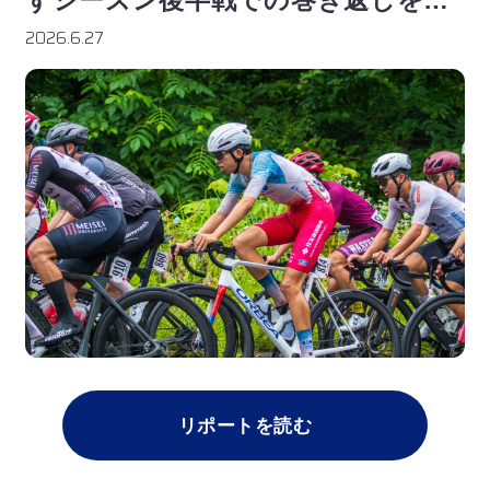
う
2026.6.27
お気に入りのライダーを
登録しよう！
ライダー一覧
リポートを読む