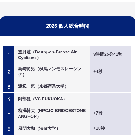
2026 個人総合時間
望月蓮（Bourg-en-Bresse Ain
1
3時間25分41秒
Cyclisme）
島崎将男（群馬マンモスレーシン
2
+4秒
グ）
3
渡辺一気（京都産業大学）
4
阿部源（VC FUKUOKA）
梅澤幹太（HPCJC-BRIDGESTONE
5
+7秒
ANGHOR）
6
+10秒
風間大和（法政大学）