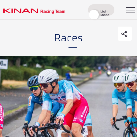
Light
Light
Mode
Mode
Races
検索
Top
News
Races
Race Report
Rider
Team
History