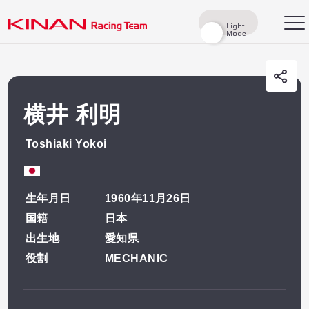
Toshia
Light
Light
Mode
Mode
Yokoi
検索
横井 利明
MECHANIC
Top
Toshiaki Yokoi
News
Races
生年月日
1960年11月26日
国籍
日本
Race Report
Rider
出生地
愛知県
役割
MECHANIC
Team
History