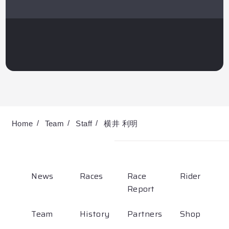
Partners
Shop
Contact
English
Home
Team
Staff
横井 利明
News
Races
Race
Rider
Report
お気に入り登録
Team
History
Partners
Shop