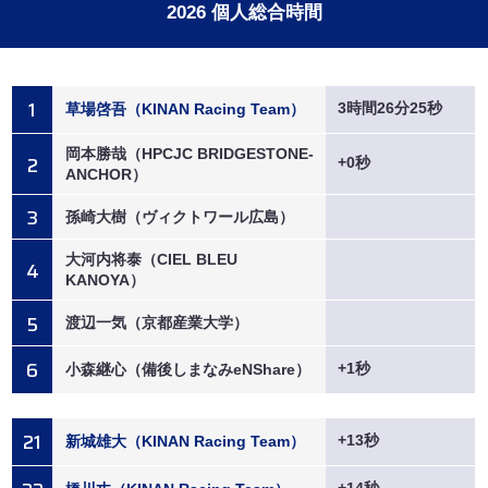
2026 個人総合時間
お気に入りのライダーを
登録しよう！
1
3時間26分25秒
草場啓吾（KINAN Racing Team）
岡本勝哉（HPCJC BRIDGESTONE-
2
+0秒
ANCHOR）
ライダー一覧
3
孫崎大樹（ヴィクトワール広島）
大河内将泰（CIEL BLEU
4
KANOYA）
5
渡辺一気（京都産業大学）
6
+1秒
小森継心（備後しまなみeNShare）
21
+13秒
新城雄大（KINAN Racing Team）