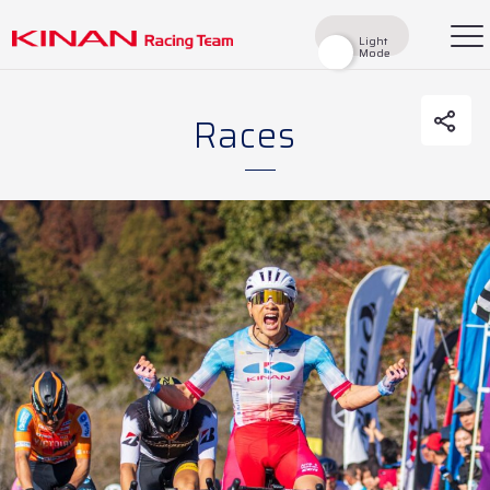
Light
Light
Mode
Mode
Races
検索
Top
News
Races
Race Report
Rider
Team
History