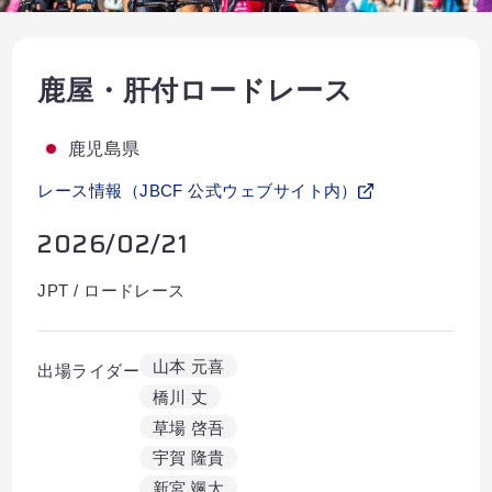
Partners
Shop
鹿屋・肝付ロードレース
Contact
鹿児島県
レース情報（JBCF 公式ウェブサイト内）
2026/02/21
English
JPT / ロードレース
山本 元喜
出場ライダー
橋川 丈
草場 啓吾
お気に入り登録
宇賀 隆貴
新宮 颯太