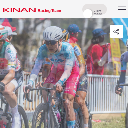
Light
Light
Mode
Mode
検索
Top
News
Races
Race Report
Rider
Team
History