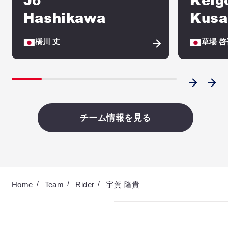
Hashikawa
Kusa
橋川 丈
草場 啓
チーム情報を見る
Home
Team
Rider
宇賀 隆貴