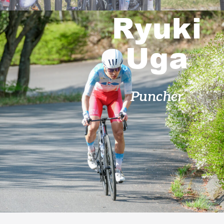
Partners
Shop
Ryuki
Contact
Uga
Puncher
English
お気に入り登録