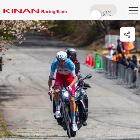
Light
Light
Mode
Mode
検索
Top
News
Races
Race Report
Rider
Team
History