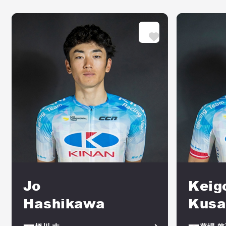
Jo
Keig
Hashikawa
Kusa