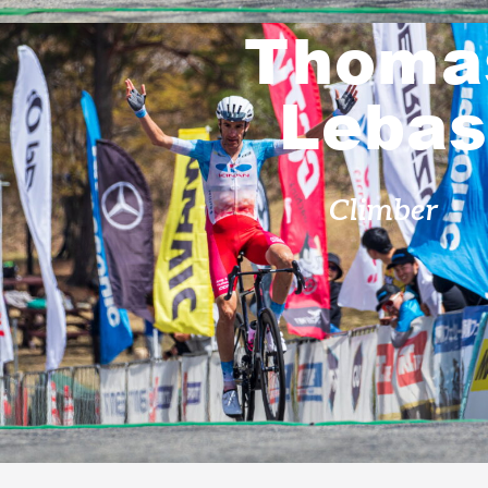
Partners
Shop
Thoma
Contact
Leba
Climber
English
お気に入り登録