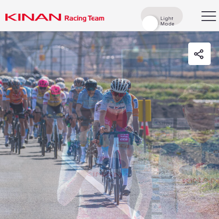
Light
Light
Mode
Mode
検索
Top
News
Races
Race Report
Rider
Team
History