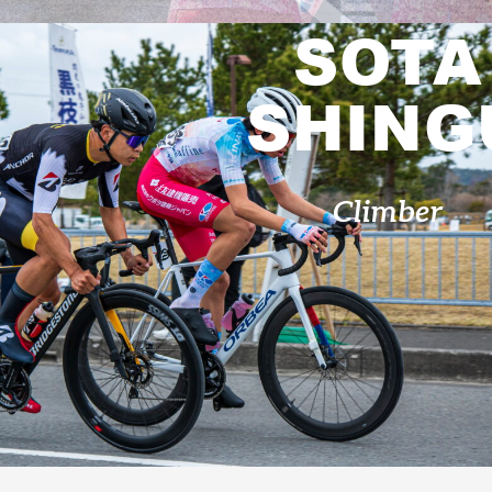
Partners
Shop
SOTA
Contact
SHING
Climber
English
お気に入り登録