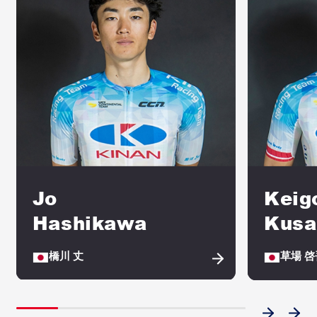
Jo
Keig
Hashikawa
Kusa
橋川 丈
草場 啓